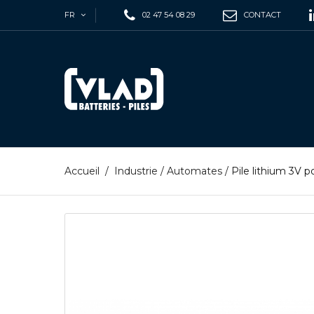
FR
02 47 54 08 29
CONTACT
Accueil
/
Industrie
/
Automates
/
Pile lithium 3V 