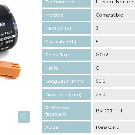
Technologie
Lithium (Non re
Modèle
Compatible
Tension (V)
3
Capacité (Ah)
5
Poids (kg)
0.072
Taille
C
Longueur (mm)
50.0
Diamètre (mm)
29.0
Référence
BR-CCF1TH
fabricant
Accus
Panasonic