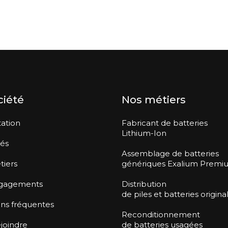
ciété
Nos métiers
ation
Fabricant de batteries
Lithium-Ion
tés
Assemblage de batteries
tiers
génériques Exalium Premi
gagements
Distribution
de piles et batteries origina
ns fréquentes
Reconditionnement
joindre
de batteries usagées