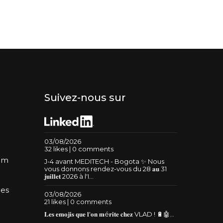
Suivez-nous sur
03/08/2026
32 likes | 0 comments
um
J-4 avant MEDITECH - Bogota ✨ Nous
vous donnons rendez-vous du 28 𝐚𝐮 31
𝐣𝐮𝐢𝐥𝐥𝐞𝐭 2026 à l'I...
les
03/08/2026
21 likes | 0 comments
𝐋𝐞𝐬 𝐞𝐦𝐨𝐣𝐢𝐬 𝐪𝐮𝐞 𝐥'𝐨𝐧 𝐦é𝐫𝐢𝐭𝐞 𝐜𝐡𝐞𝐳 VLAD ! 🔋🤖...