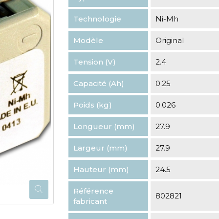
Technologie
Ni-Mh
Modèle
Original
Tension (V)
2.4
Capacité (Ah)
0.25
Poids (kg)
0.026
Longueur (mm)
27.9
Largeur (mm)
27.9
Hauteur (mm)
24.5
Référence
802821
fabricant