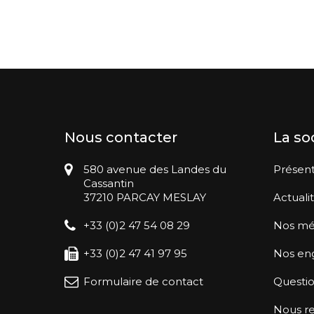
Nous contacter
La so
580 avenue des Landes du
Présent
Cassantin
37210 PARCAY MESLAY
Actuali
+33 (0)2 47 54 08 29
Nos mé
+33 (0)2 47 41 97 95
Nos en
Formulaire de contact
Questio
Nous re