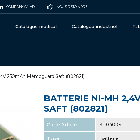
COMPANY/VLAD
NOUS REJOINDRE
Catalogue médical
Catalogue industriel
Fab
2,4V 250mAh Mémoguard Saft (802821)
BATTERIE NI-MH 2,
SAFT (802821)
Code Article
31104005
Type
Batterie