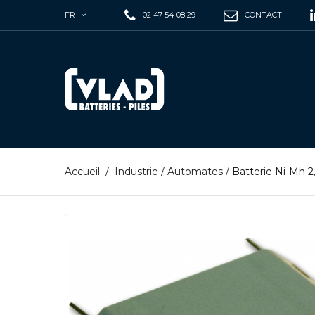
FR
02 47 54 08 29
CONTACT
Accueil
/
Industrie
/
Automates
/
Batterie Ni-Mh 