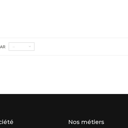
PAR
--
ciété
Nos métiers