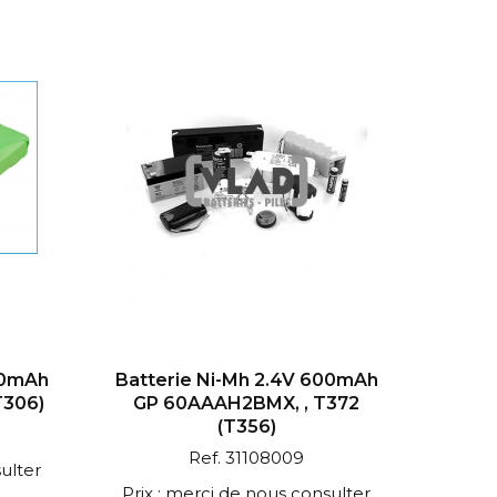
00mAh
Batterie Ni-Mh 2.4V 600mAh
T306)
GP 60AAAH2BMX, , T372
(T356)
Ref. 31108009
ulter
Prix : merci de nous consulter