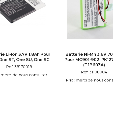
ie Li-Ion 3.7V 1.8Ah Pour
Batterie Ni-Mh 3.6V 
One ST, One SU, One SC
Pour MC901-902=PK12
(T1B603A)
Ref. 38170018
Ref. 31108004
 : merci de nous consulter
Prix : merci de nous cons