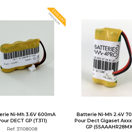
EXALIUM
PREMIUM
erie Ni-Mh 3.6V 600mA
Batterie Ni-Mh 2.4V 
Pour DECT GP (T311)
Pour Dect Gigaset Axxx
GP (55AAAHR28MX
Ref. 31108008