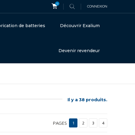
0
CONNEXION
rication de batteries
Découvrir Exalium
Devenir revendeur
Il y a 38 produits.
PAGES
1
2
3
4