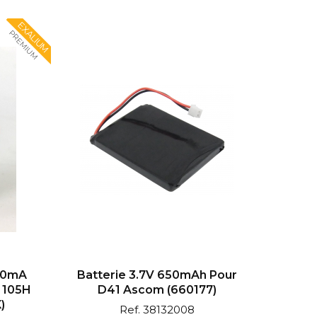
EXALIUM
PREMIUM
700mA
Batterie 3.7V 650mAh Pour
 105H
D41 Ascom (660177)
)
Ref. 38132008