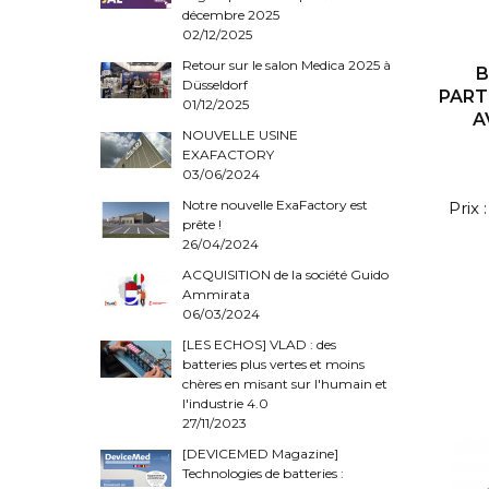
décembre 2025
02/12/2025
Retour sur le salon Medica 2025 à
B
Düsseldorf
PART
01/12/2025
A
NOUVELLE USINE
EXAFACTORY
03/06/2024
Notre nouvelle ExaFactory est
Prix
prête !
26/04/2024
ACQUISITION de la société Guido
Ammirata
06/03/2024
[LES ECHOS] VLAD : des
batteries plus vertes et moins
chères en misant sur l'humain et
l'industrie 4.0
27/11/2023
[DEVICEMED Magazine]
Technologies de batteries :