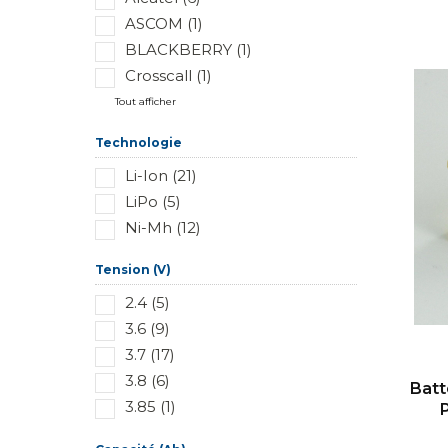
ASCOM (1)
BLACKBERRY (1)
Crosscall (1)
Tout afficher
Technologie
Li-Ion (21)
LiPo (5)
Ni-Mh (12)
Tension (V)
2.4 (5)
3.6 (9)
3.7 (17)
3.8 (6)
Batt
3.85 (1)