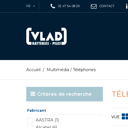
FR
02 47 54 08 29
CONTACT
Accueil
/
Multimédia
/
Téléphones
TÉ
Critères de recherche
Fabricant
VUE
AASTRA (1)
Alcatel (6)