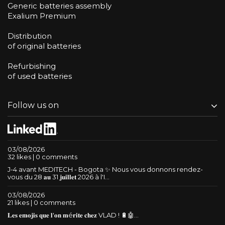
Generic batteries assembly
Exalium Premium
Distribution
of original batteries
Refurbishing
of used batteries
Follow us on
03/08/2026
32 likes | 0 comments
J-4 avant MEDITECH - Bogota ✨ Nous vous donnons rendez-
vous du 28 𝐚𝐮 31 𝐣𝐮𝐢𝐥𝐥𝐞𝐭 2026 à l'I...
03/08/2026
21 likes | 0 comments
𝐋𝐞𝐬 𝐞𝐦𝐨𝐣𝐢𝐬 𝐪𝐮𝐞 𝐥'𝐨𝐧 𝐦é𝐫𝐢𝐭𝐞 𝐜𝐡𝐞𝐳 VLAD ! 🔋🤖...