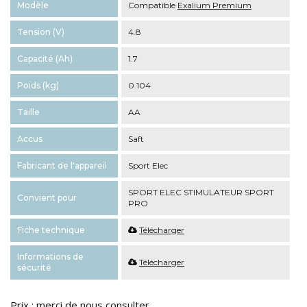
Modèle
Compatible
Exalium Premium
Tension (V)
4.8
Capacité (Ah)
1.7
Poids (kg)
0.104
Taille
AA
Accus
Saft
Fabricant de l'appareil
Sport Elec
SPORT ELEC STIMULATEUR SPORT
Convient pour
PRO
Fiche technique
Télécharger
Informations de
Télécharger
sécurité
Prix : merci de nous consulter