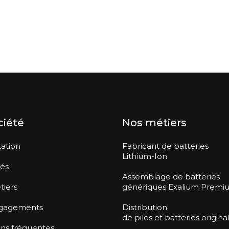
ciété
Nos métiers
ation
Fabricant de batteries
Lithium-Ion
tés
Assemblage de batteries
tiers
génériques Exalium Premi
gagements
Distribution
de piles et batteries origina
ns fréquentes