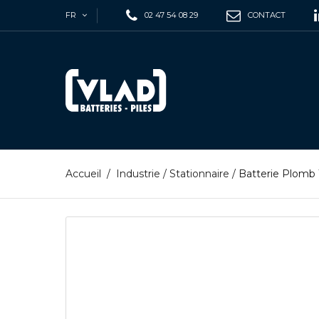
FR
02 47 54 08 29
CONTACT
Accueil
/
Industrie
/
Stationnaire
/
Batterie Plomb 