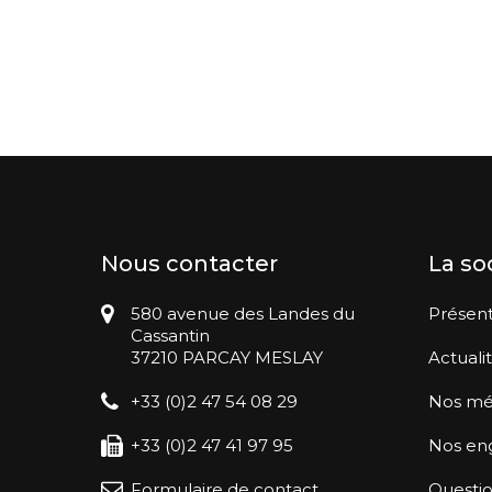
Nous contacter
La so
580 avenue des Landes du
Présent
Cassantin
37210 PARCAY MESLAY
Actuali
+33 (0)2 47 54 08 29
Nos mé
+33 (0)2 47 41 97 95
Nos en
Formulaire de contact
Questio