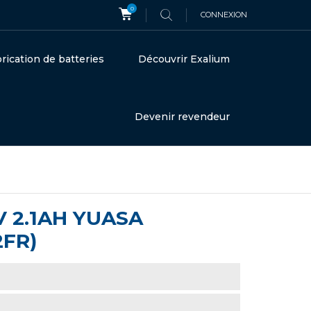
0
CONNEXION
rication de batteries
Découvrir Exalium
Devenir revendeur
V 2.1AH YUASA
2FR)