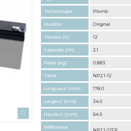
Technologie
Plomb
Modèle
Original
Tension (V)
12
Capacité (Ah)
2.1
Poids (kg)
0.883
Taille
NP2.1-12
Longueur (mm)
178.0
Largeur (mm)
34.0
Hauteur (mm)
64.0
Référence
NP2.1-12FR