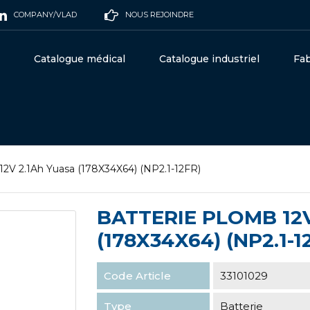
COMPANY/VLAD
NOUS REJOINDRE
Catalogue médical
Catalogue industriel
Fab
12V 2.1Ah Yuasa (178X34X64) (NP2.1-12FR)
BATTERIE PLOMB 12
(178X34X64) (NP2.1-1
Code Article
33101029
Type
Batterie