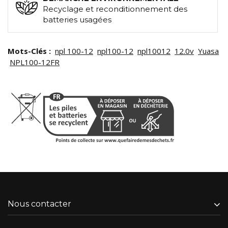
Recyclage et reconditionnement des
batteries usagées
Mots-Clés :
npl 100-12
npl100-12
npl10012
12.0v
Yuasa
NPL100-12FR
Nous contacter