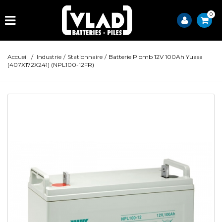
0
Accueil
/
Industrie
/
Stationnaire
/
Batterie Plomb 12V 100Ah Yuasa
(407X172X241) (NPL100-12FR)