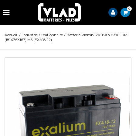
0
Accueil
/
Industrie
/
Stationnaire
/
Batterie Plomb 12V 18Ah EXALIUM
(181X76X167) M5 (EXA18-12)