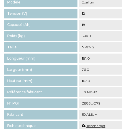
Modèle
Exalium
Tension (V)
12
Capacité (Ah)
18
Poids (kg)
5.470
Taille
NP17-12
Longueur (mm)
181.0
Largeur (mm)
76.0
Hauteur (mm)
167.0
Référence fabricant
EXA18-12
N° PGI
Z883UQ79
Fabricant
EXALIUM
Fiche technique
Télécharger