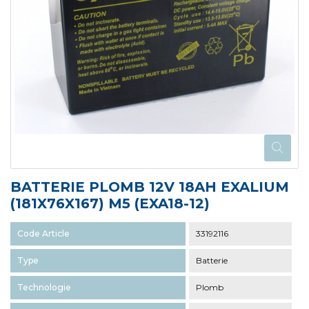
BATTERIE PLOMB 12V 18AH EXALIUM
(181X76X167) M5 (EXA18-12)
Code Article
33192116
Type
Batterie
Technologie
Plomb