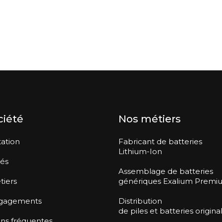
ciété
Nos métiers
ation
Fabricant de batteries
Lithium-Ion
tés
Assemblage de batteries
tiers
génériques Exalium Premi
gagements
Distribution
de piles et batteries origina
ns fréquentes