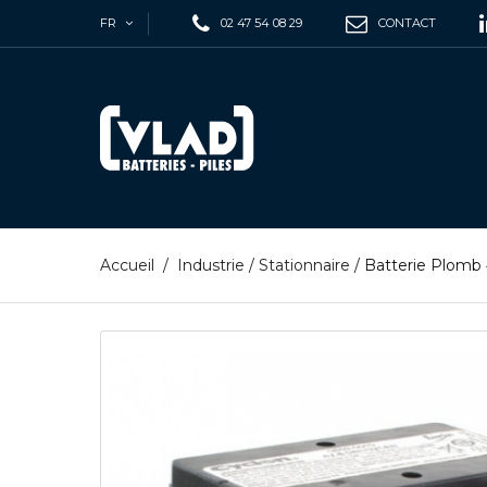
FR
02 47 54 08 29
CONTACT
Accueil
/
Industrie
/
Stationnaire
/
Batterie Plomb