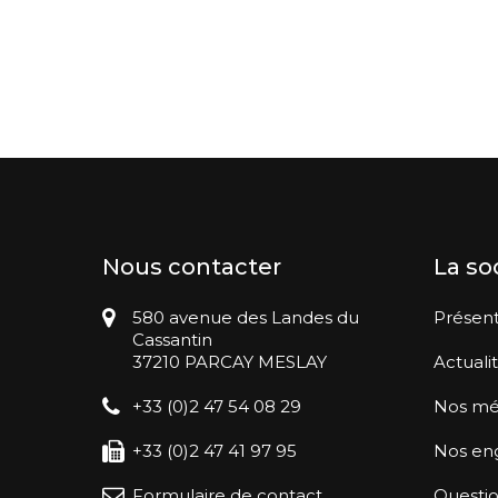
Nous contacter
La so
580 avenue des Landes du
Présent
Cassantin
37210 PARCAY MESLAY
Actuali
+33 (0)2 47 54 08 29
Nos mé
+33 (0)2 47 41 97 95
Nos en
Formulaire de contact
Questio