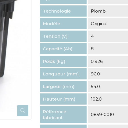
Technologie
Plomb
Modèle
Original
Tension (V)
4
Capacité (Ah)
8
Poids (kg)
0.926
Longueur (mm)
96.0
Largeur (mm)
54.0
Hauteur (mm)
102.0
Référence
0859-0010
fabricant