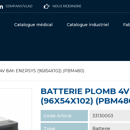
COMPANY/VLAD
NOUS REJOINDRE
Catalogue médical
Catalogue industriel
Fab
 4V 8Ah ENERSYS (96X54X102) (PBM480)
BATTERIE PLOMB 4V
(96X54X102) (PBM48
Code Article
33130003
Type
Batterie