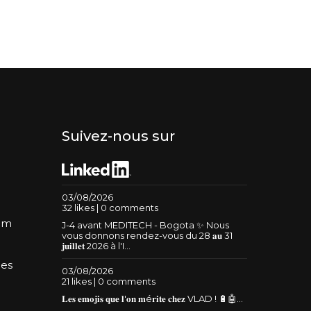
Suivez-nous sur
03/08/2026
32 likes | 0 comments
um
J-4 avant MEDITECH - Bogota ✨ Nous
vous donnons rendez-vous du 28 𝐚𝐮 31
𝐣𝐮𝐢𝐥𝐥𝐞𝐭 2026 à l'I...
les
03/08/2026
21 likes | 0 comments
𝐋𝐞𝐬 𝐞𝐦𝐨𝐣𝐢𝐬 𝐪𝐮𝐞 𝐥'𝐨𝐧 𝐦é𝐫𝐢𝐭𝐞 𝐜𝐡𝐞𝐳 VLAD ! 🔋🤖...