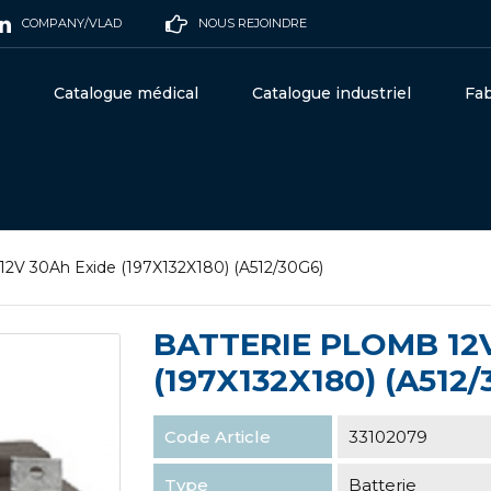
COMPANY/VLAD
NOUS REJOINDRE
Catalogue médical
Catalogue industriel
Fab
12V 30Ah Exide (197X132X180) (A512/30G6)
BATTERIE PLOMB 12
(197X132X180) (A512/
Code Article
33102079
Type
Batterie