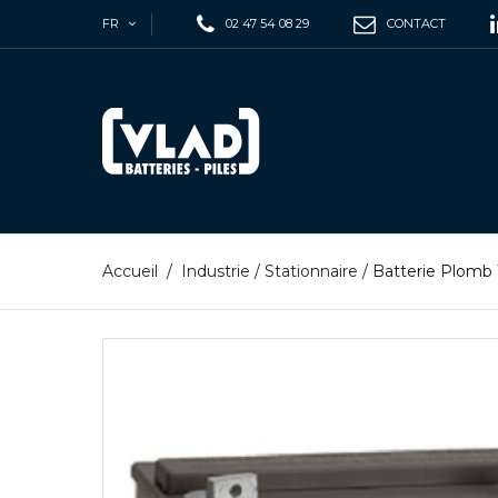
FR
02 47 54 08 29
CONTACT
Accueil
/
Industrie
/
Stationnaire
/
Batterie Plomb 