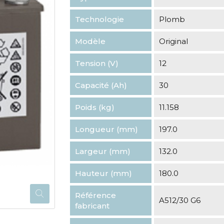
Technologie
Plomb
Modèle
Original
Tension (V)
12
Capacité (Ah)
30
Poids (kg)
11.158
Longueur (mm)
197.0
Largeur (mm)
132.0
Hauteur (mm)
180.0
Référence
A512/30 G6
fabricant