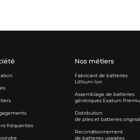
ciété
Nos métiers
ation
Fabricant de batteries
Lithium-Ion
tés
Assemblage de batteries
tiers
génériques Exalium Premi
gagements
Distribution
de piles et batteries origina
ns fréquentes
Reconditionnement
joindre
de batteries usagées