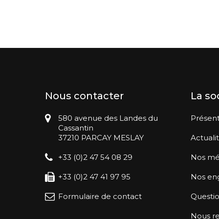
Nous contacter
La so
580 avenue des Landes du
Présent
Cassantin
37210 PARCAY MESLAY
Actuali
+33 (0)2 47 54 08 29
Nos mé
+33 (0)2 47 41 97 95
Nos en
Formulaire de contact
Questio
Nous re