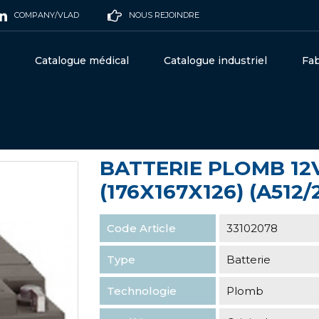
COMPANY/VLAD
NOUS REJOINDRE
Catalogue médical
Catalogue industriel
Fab
12V 25Ah Exide (176X167X126) (A512/25G5)
BATTERIE PLOMB 12
(176X167X126) (A512/
Code Article
33102078
Type
Batterie
Technologie
Plomb