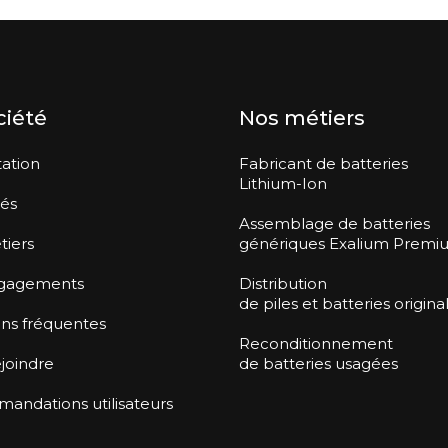
ciété
Nos métiers
ation
Fabricant de batteries
Lithium-Ion
tés
Assemblage de batteries
tiers
génériques Exalium Premi
gagements
Distribution
de piles et batteries origina
ns fréquentes
Reconditionnement
joindre
de batteries usagées
ndations utilisateurs