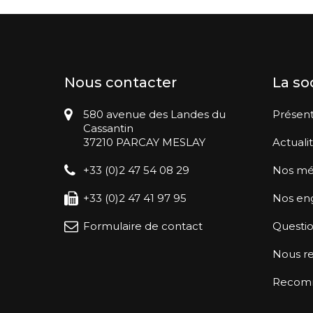
Nous contacter
La so
580 avenue des Landes du
Présent
Cassantin
37210 PARCAY MESLAY
Actuali
+33 (0)2 47 54 08 29
Nos mé
+33 (0)2 47 41 97 95
Nos en
Formulaire de contact
Questio
Nous re
Recomma