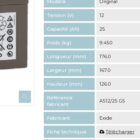
Modèle
Original
Tension (V)
12
Capacité (Ah)
25
Poids (kg)
9.450
Longueur (mm)
176.0
Largeur (mm)
167.0
Hauteur (mm)
126.0
Référence
A512/25 G5
fabricant
Fabricant
Exide
Fiche technique
Télécharger