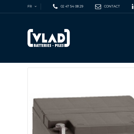
FR
02 47 54 08 29
CONTACT
Accueil
/
Industrie
/
Stationnaire
/
Batterie Plomb 