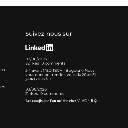
Suivez-nous sur
03/08/2026
32 likes | 0 comments
um
J-4 avant MEDITECH - Bogota ✨ Nous
vous donnons rendez-vous du 28 𝐚𝐮 31
𝐣𝐮𝐢𝐥𝐥𝐞𝐭 2026 à l'I...
les
03/08/2026
21 likes | 0 comments
𝐋𝐞𝐬 𝐞𝐦𝐨𝐣𝐢𝐬 𝐪𝐮𝐞 𝐥'𝐨𝐧 𝐦é𝐫𝐢𝐭𝐞 𝐜𝐡𝐞𝐳 VLAD ! 🔋🤖...