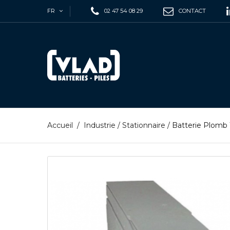
FR
02 47 54 08 29
CONTACT
Accueil
/
Industrie
/
Stationnaire
/
Batterie Plomb 