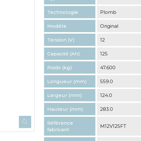
Technologie
Plomb
Modèle
Original
Tension (V)
12
Capacité (Ah)
125
Poids (kg)
47.600
Longueur (mm)
559.0
Largeur (mm)
124.0
Hauteur (mm)
283.0
Référence
M12V125FT
fabricant