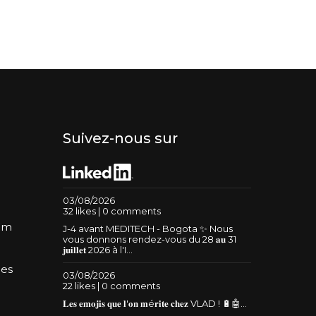
Suivez-nous sur
03/08/2026
32 likes | 0 comments
um
J-4 avant MEDITECH - Bogota ✨ Nous
vous donnons rendez-vous du 28 𝐚𝐮 31
𝐣𝐮𝐢𝐥𝐥𝐞𝐭 2026 à l'I...
les
03/08/2026
22 likes | 0 comments
𝐋𝐞𝐬 𝐞𝐦𝐨𝐣𝐢𝐬 𝐪𝐮𝐞 𝐥'𝐨𝐧 𝐦é𝐫𝐢𝐭𝐞 𝐜𝐡𝐞𝐳 VLAD ! 🔋🤖...