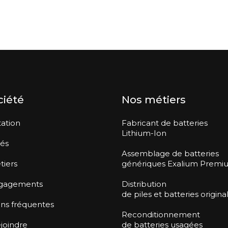
ciété
Nos métiers
ation
Fabricant de batteries
Lithium-Ion
tés
Assemblage de batteries
tiers
génériques Exalium Premi
gagements
Distribution
de piles et batteries origina
ns fréquentes
Reconditionnement
joindre
de batteries usagées