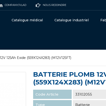
COMPANY/VLAD
NOUS REJOINDRE
Catalogue médical
Catalogue industriel
Fab
12V 125Ah Exide (559X124X283) (M12V125FT)
BATTERIE PLOMB 12V
(559X124X283) (M12V
Code Article
33102055
Type
Batterie