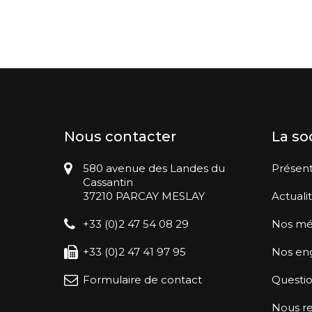
Nous contacter
La so
580 avenue des Landes du
Présent
Cassantin
37210 PARCAY MESLAY
Actuali
+33 (0)2 47 54 08 29
Nos mé
+33 (0)2 47 41 97 95
Nos en
Formulaire de contact
Questio
Nous re