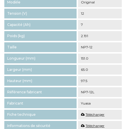
Modèle
Original
Tension (V)
12
Capacité (Ah)
7
Poids (kg)
2.191
Taille
NP7-12
Longueur (mm)
151.0
Largeur (mm)
65.0
Hauteur (mm)
97.5
Référence fabricant
NP7-12L
Fabricant
Yuasa
Fiche technique
Télécharger
Informations de sécurité
Télécharger