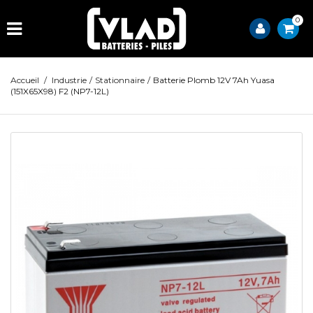
0
Accueil
/
Industrie
/
Stationnaire
/
Batterie Plomb 12V 7Ah Yuasa
(151X65X98) F2 (NP7-12L)