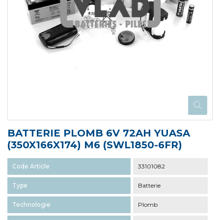
BATTERIE PLOMB 6V 72AH YUASA
(350X166X174) M6 (SWL1850-6FR)
Code Article
33101082
Type
Batterie
Technologie
Plomb