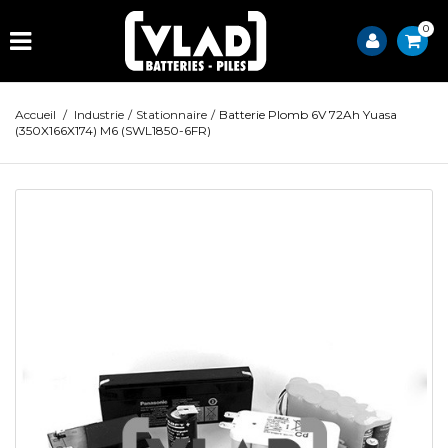
0
Accueil
/
Industrie
/
Stationnaire
/
Batterie Plomb 6V 72Ah Yuasa
(350X166X174) M6 (SWL1850-6FR)