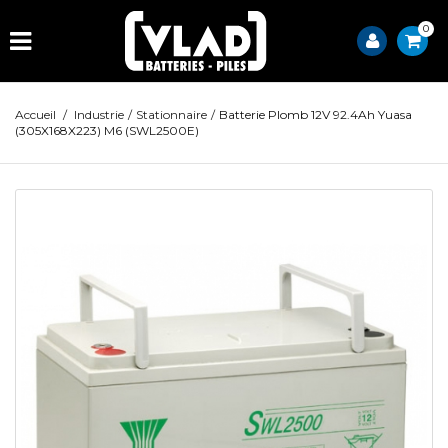
0
Accueil
/
Industrie
/
Stationnaire
/
Batterie Plomb 12V 92.4Ah Yuasa
(305X168X223) M6 (SWL2500E)