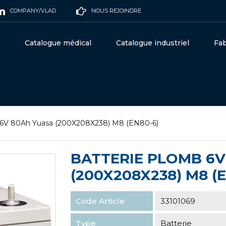
COMPANY/VLAD
NOUS REJOINDRE
Catalogue médical
Catalogue industriel
Fab
 6V 80Ah Yuasa (200X208X238) M8 (EN80-6)
BATTERIE PLOMB 6V
(200X208X238) M8 (E
Code Article
33101069
Type
Batterie