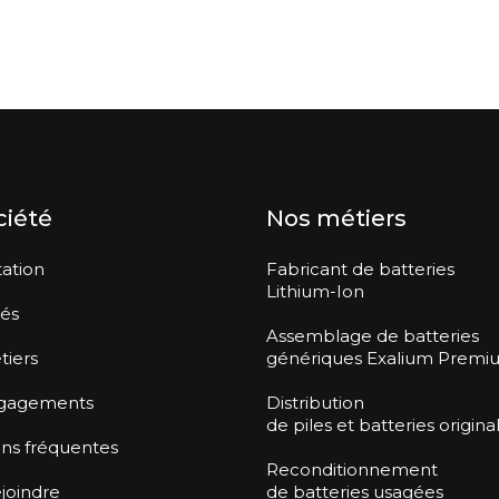
ciété
Nos métiers
ation
Fabricant de batteries
Lithium-Ion
tés
Assemblage de batteries
tiers
génériques Exalium Premi
gagements
Distribution
de piles et batteries origina
ns fréquentes
Reconditionnement
joindre
de batteries usagées