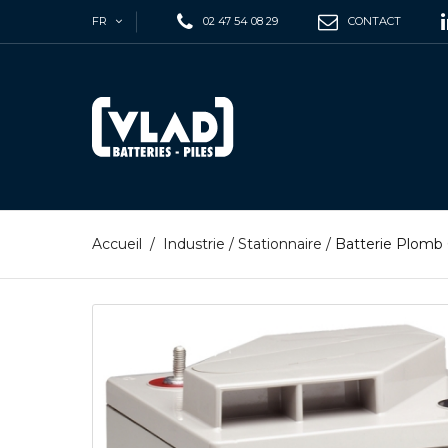
FR
02 47 54 08 29
CONTACT
Accueil
/
Industrie
/
Stationnaire
/
Batterie Plomb