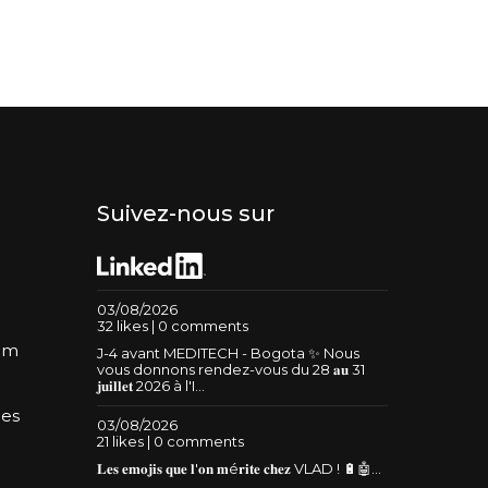
Suivez-nous sur
03/08/2026
32 likes | 0 comments
um
J-4 avant MEDITECH - Bogota ✨ Nous
vous donnons rendez-vous du 28 𝐚𝐮 31
𝐣𝐮𝐢𝐥𝐥𝐞𝐭 2026 à l'I...
les
03/08/2026
21 likes | 0 comments
𝐋𝐞𝐬 𝐞𝐦𝐨𝐣𝐢𝐬 𝐪𝐮𝐞 𝐥'𝐨𝐧 𝐦é𝐫𝐢𝐭𝐞 𝐜𝐡𝐞𝐳 VLAD ! 🔋🤖...