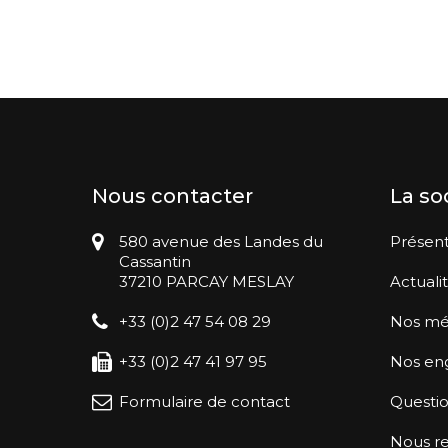
Nous contacter
La so
580 avenue des Landes du
Présent
Cassantin
37210 PARCAY MESLAY
Actuali
+33 (0)2 47 54 08 29
Nos mé
+33 (0)2 47 41 97 95
Nos en
Formulaire de contact
Questio
Nous re