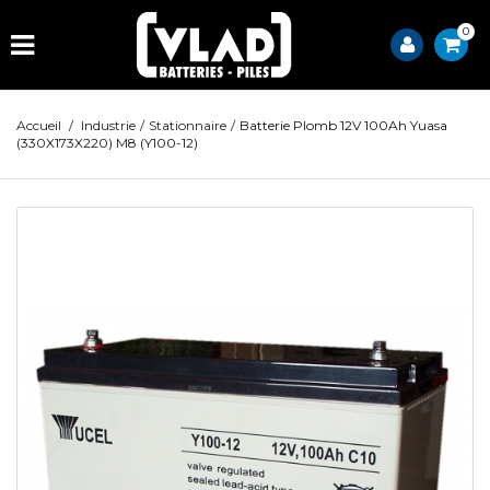
0
Accueil
/
Industrie
/
Stationnaire
/
Batterie Plomb 12V 100Ah Yuasa
(330X173X220) M8 (Y100-12)