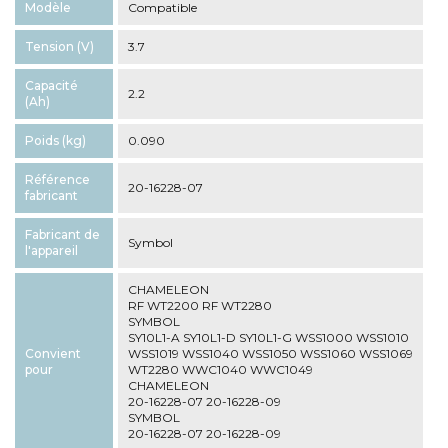
Modèle
Compatible
Tension (V)
3.7
Capacité
2.2
(Ah)
Poids (kg)
0.090
Référence
20-16228-07
fabricant
Fabricant de
Symbol
l'appareil
CHAMELEON
RF WT2200 RF WT2280
SYMBOL
SY10L1-A SY10L1-D SY10L1-G WSS1000 WSS1010
Convient
WSS1019 WSS1040 WSS1050 WSS1060 WSS1069
pour
WT2280 WWC1040 WWC1049
CHAMELEON
20-16228-07 20-16228-09
SYMBOL
20-16228-07 20-16228-09