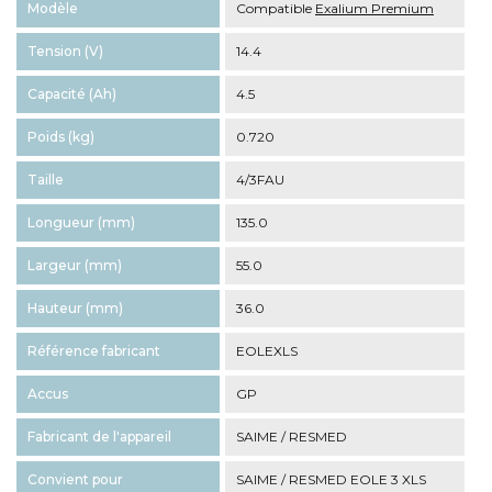
Modèle
Compatible
Exalium Premium
Tension (V)
14.4
Capacité (Ah)
4.5
Poids (kg)
0.720
Taille
4/3FAU
Longueur (mm)
135.0
Largeur (mm)
55.0
Hauteur (mm)
36.0
Référence fabricant
EOLEXLS
Accus
GP
Fabricant de l'appareil
SAIME / RESMED
Convient pour
SAIME / RESMED EOLE 3 XLS