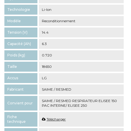
Technologie
Li-Ion
Modèle
Reconditionnement
Tension (V)
14.4
Capacité (Ah)
6.3
Poids (kg)
0.720
Taille
18650
Accus
LG
Fabricant
SAIME / RESMED
SAIME / RESMED RESPIRATEUR ELISEE 150
Convient pour
PAC INTERNE/ ELISEE 250
Fiche
Télécharger
technique