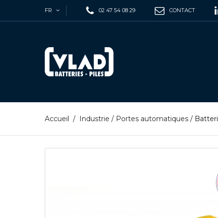
FR
02 47 54 08 29
CONTACT
Accueil
/
Industrie
/
Portes automatiques
/
Batter