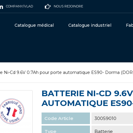
COMPANY/VLAD
NOUS REJOINDRE
Catalogue médical
Catalogue industriel
Fab
ie Ni-Cd 9.6V 0.7Ah pour porte automatique ES90- Dorma (DO
BATTERIE NI-CD 9.6
AUTOMATIQUE ES90
Code Article
30059010
Type
Batterie