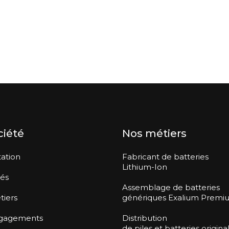
ciété
Nos métiers
ation
Fabricant de batteries
Lithium-Ion
tés
Assemblage de batteries
tiers
génériques Exalium Premi
gagements
Distribution
de piles et batteries origina