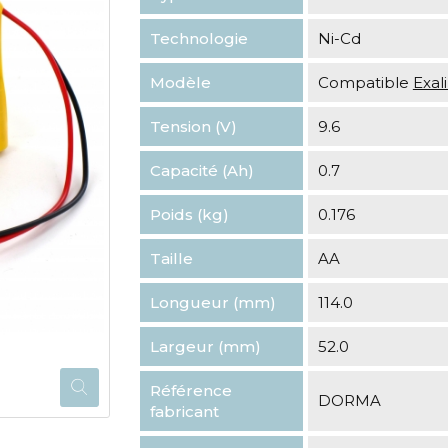
Technologie
Ni-Cd
Modèle
Compatible
Exa
Tension (V)
9.6
Capacité (Ah)
0.7
Poids (kg)
0.176
Taille
AA
Longueur (mm)
114.0
Largeur (mm)
52.0
Référence
DORMA
fabricant