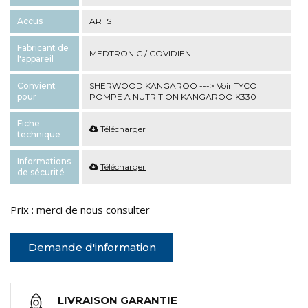
Accus
ARTS
Fabricant de
MEDTRONIC / COVIDIEN
l'appareil
Convient
SHERWOOD KANGAROO ---> Voir TYCO
pour
POMPE A NUTRITION KANGAROO K330
Fiche
Télécharger
technique
Informations
Télécharger
de sécurité
Prix : merci de nous consulter
Demande d'information
LIVRAISON GARANTIE