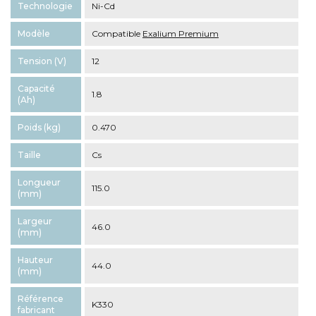
Technologie
Ni-Cd
Modèle
Compatible
Exalium Premium
Tension (V)
12
Capacité
1.8
(Ah)
Poids (kg)
0.470
Taille
Cs
Longueur
115.0
(mm)
Largeur
46.0
(mm)
Hauteur
44.0
(mm)
Référence
K330
fabricant