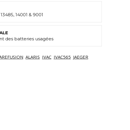
: 13485, 14001 & 9001
ALE
t des batteries usagées
AREFUSION
ALARIS
IVAC
IVAC565
JAEGER