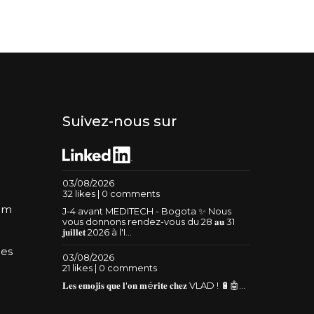
Suivez-nous sur
03/08/2026
32 likes | 0 comments
um
J-4 avant MEDITECH - Bogota ✨ Nous
vous donnons rendez-vous du 28 𝐚𝐮 31
𝐣𝐮𝐢𝐥𝐥𝐞𝐭 2026 à l'I...
les
03/08/2026
21 likes | 0 comments
𝐋𝐞𝐬 𝐞𝐦𝐨𝐣𝐢𝐬 𝐪𝐮𝐞 𝐥'𝐨𝐧 𝐦é𝐫𝐢𝐭𝐞 𝐜𝐡𝐞𝐳 VLAD ! 🔋🤖...