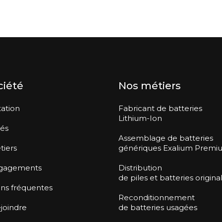
ciété
Nos métiers
ation
Fabricant de batteries
Lithium-Ion
tés
Assemblage de batteries
tiers
génériques Exalium Premi
gagements
Distribution
de piles et batteries origina
ns fréquentes
Reconditionnement
joindre
de batteries usagées