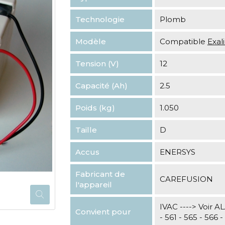
Technologie
Plomb
Modèle
Compatible
Exa
Tension (V)
12
Capacité (Ah)
2.5
Poids (kg)
1.050
Taille
D
Accus
ENERSYS
Fabricant de
CAREFUSION
l'appareil
IVAC ----> Voir
Convient pour
- 561 - 565 - 566 -