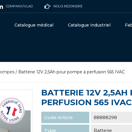
COMPANY/VLAD
NOUS REJOINDRE
Catalogue médical
Catalogue industriel
Fab
ompes
/
Batterie 12V 2,5Ah pour pompe à perfusion 565 IVAC
BATTERIE 12V 2,5A
PERFUSION 565 IVAC
Code Article
88888298
Type
Batterie