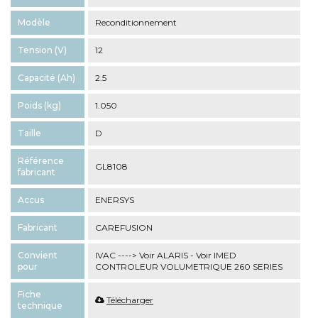
Modèle
Reconditionnement
Tension (V)
12
Capacité (Ah)
2.5
Poids (kg)
1.050
Taille
D
Référence
GL8108
fabricant
Accus
ENERSYS
Fabricant
CAREFUSION
Convient
IVAC ----> Voir ALARIS - Voir IMED
pour
CONTROLEUR VOLUMETRIQUE 260 SERIES
Fiche
Télécharger
technique