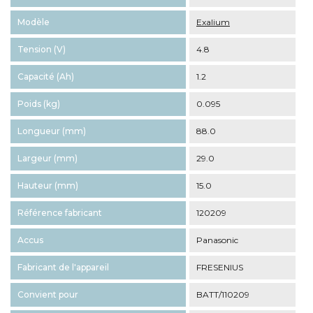
Modèle
Exalium
Tension (V)
4.8
Capacité (Ah)
1.2
Poids (kg)
0.095
Longueur (mm)
88.0
Largeur (mm)
29.0
Hauteur (mm)
15.0
Référence fabricant
120209
Accus
Panasonic
Fabricant de l'appareil
FRESENIUS
Convient pour
BATT/110209