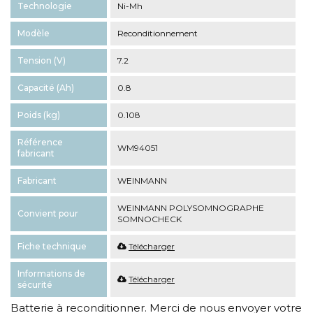
Technologie
Ni-Mh
Modèle
Reconditionnement
Tension (V)
7.2
Capacité (Ah)
0.8
Poids (kg)
0.108
Référence
WM94051
fabricant
Fabricant
WEINMANN
WEINMANN POLYSOMNOGRAPHE
Convient pour
SOMNOCHECK
Fiche technique
Télécharger
Informations de
Télécharger
sécurité
Batterie à reconditionner. Merci de nous envoyer votre