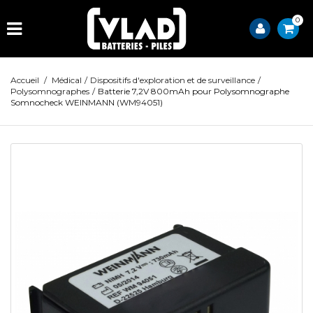
0
Accueil
/
Médical
/
Dispositifs d'exploration et de surveillance
/
Polysomnographes
/
Batterie 7,2V 800mAh pour Polysomnographe
Somnocheck WEINMANN (WM94051)