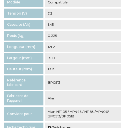
Modèle
Compatible
Tension (V)
7.2
Capacité (Ah)
1.45
Poids (kg)
0.225
Longueur (mm)
121.2
Largeur (mm)
59.0
Hauteur (mm)
18.8
Référence
BP0513
fabricant
Fabricant de
Alan
l'appareil
Alan HP105 / HP446 / HP68 /HP406/
Convient pour
BP0513/BP0518
Fiche technique
Télécharger