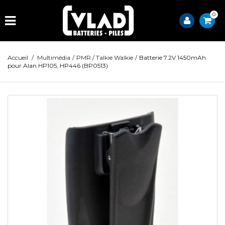
0
Accueil
/
Multimédia
/
PMR / Talkie Walkie
/
Batterie 7.2V 1450mAh
pour Alan HP105, HP446 (BP0513)