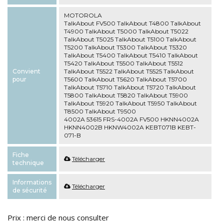
MOTOROLA
TalkAbout FV500 TalkAbout T4800 TalkAbout
T4900 TalkAbout T5000 TalkAbout T5022
TalkAbout T5025 TalkAbout T5100 TalkAbout
T5200 TalkAbout T5300 TalkAbout T5320
TalkAbout T5400 TalkAbout T5410 TalkAbout
T5420 TalkAbout T5500 TalkAbout T5512
Convient
TalkAbout T5522 TalkAbout T5525 TalkAbout
pour
T5600 TalkAbout T5620 TalkAbout T5700
TalkAbout T5710 TalkAbout T5720 TalkAbout
T5800 TalkAbout T5820 TalkAbout T5900
TalkAbout T5920 TalkAbout T5950 TalkAbout
T8500 TalkAbout T9500
4002A 53615 FRS-4002A FV500 HKNN4002A
HKNN4002B HKNW4002A KEBT071B KEBT-
071-B
Fiche
Télécharger
technique
Informations
Télécharger
de sécurité
Prix : merci de nous consulter