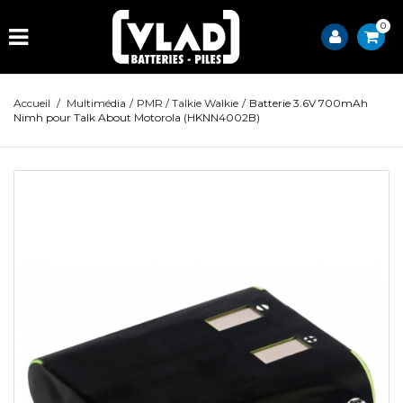
0
Accueil
/
Multimédia
/
PMR / Talkie Walkie
/
Batterie 3.6V 700mAh
Nimh pour Talk About Motorola (HKNN4002B)