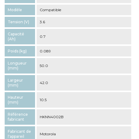
Modèle
Compatible
Tension (V)
3.6
Capacité
0.7
(Ah)
Poids (kg)
0.089
Longueur
50.0
(mm)
Largeur
42.0
(mm)
Hauteur
10.5
(mm)
Référence
HKNN4002B
fabricant
Fabricant de
Motorola
l'appareil