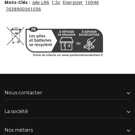
Mots-Clés :
pile LR6
1.5v
Energizer
10946
7638900361056
Nous contacter
La société
Nos métiers