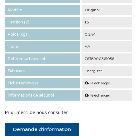
Modèle
Original
Tension (V)
1.5
Poids (kg)
0.244
Taille
AA
Référence fabricant
7638900361056
Fabricant
Energizer
Fiche technique
Télécharger
Informations de sécurité
Télécharger
Prix : merci de nous consulter
Demande d'information