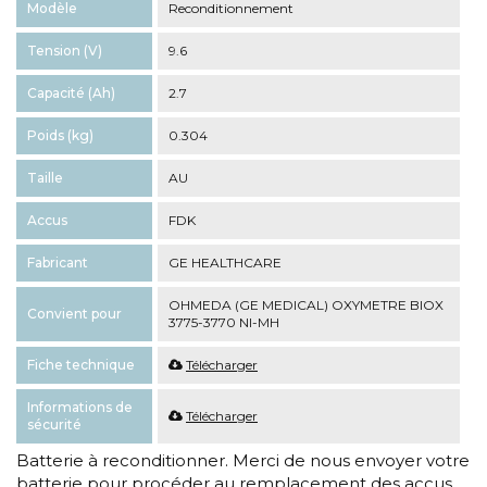
Modèle
Reconditionnement
Tension (V)
9.6
Capacité (Ah)
2.7
Poids (kg)
0.304
Taille
AU
Accus
FDK
Fabricant
GE HEALTHCARE
OHMEDA (GE MEDICAL) OXYMETRE BIOX
Convient pour
3775-3770 NI-MH
Fiche technique
Télécharger
Informations de
Télécharger
sécurité
Batterie à reconditionner. Merci de nous envoyer votre
batterie pour procéder au remplacement des accus