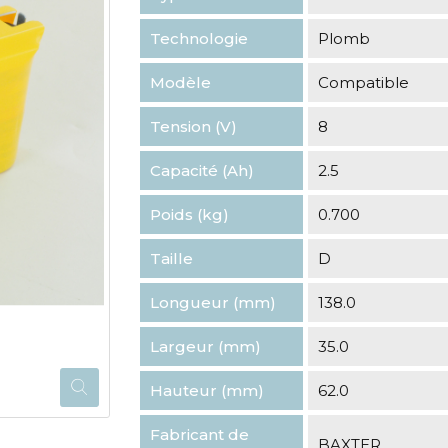
Technologie
Plomb
Modèle
Compatible
Tension (V)
8
Capacité (Ah)
2.5
Poids (kg)
0.700
Taille
D
Longueur (mm)
138.0
Largeur (mm)
35.0
Hauteur (mm)
62.0
Fabricant de
BAXTER