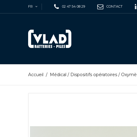
FR
02 47 54 08 29
CONTACT
Accueil
/
Médical
/
Dispositifs opératoires
/
Oxymèt