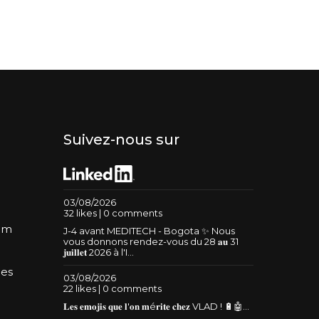
Suivez-nous sur
03/08/2026
32 likes | 0 comments
um
J-4 avant MEDITECH - Bogota ✨ Nous
vous donnons rendez-vous du 28 𝐚𝐮 31
𝐣𝐮𝐢𝐥𝐥𝐞𝐭 2026 à l'I...
les
03/08/2026
22 likes | 0 comments
𝐋𝐞𝐬 𝐞𝐦𝐨𝐣𝐢𝐬 𝐪𝐮𝐞 𝐥'𝐨𝐧 𝐦é𝐫𝐢𝐭𝐞 𝐜𝐡𝐞𝐳 VLAD ! 🔋🤖...