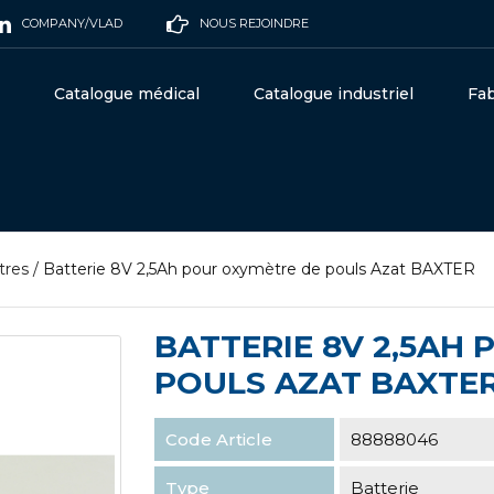
COMPANY/VLAD
NOUS REJOINDRE
Catalogue médical
Catalogue industriel
Fab
res
/
Batterie 8V 2,5Ah pour oxymètre de pouls Azat BAXTER
BATTERIE 8V 2,5AH
POULS AZAT BAXTE
Code Article
88888046
Type
Batterie