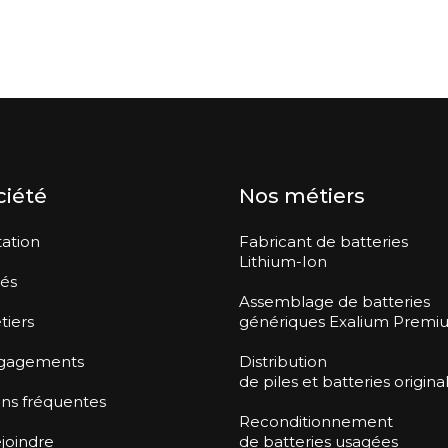
ciété
Nos métiers
ation
Fabricant de batteries
Lithium-Ion
tés
Assemblage de batteries
tiers
génériques Exalium Premi
gagements
Distribution
de piles et batteries origina
ns fréquentes
Reconditionnement
joindre
de batteries usagées