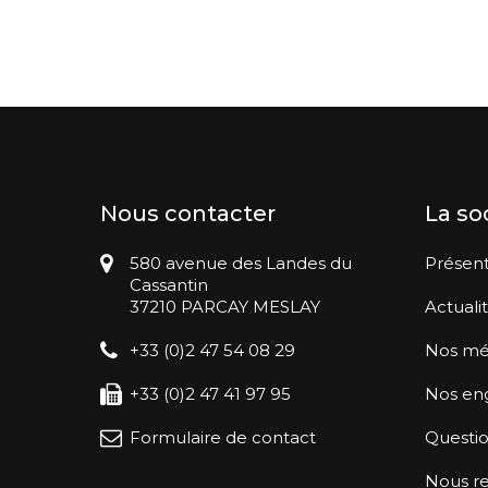
Nous contacter
La so
580 avenue des Landes du
Présent
Cassantin
37210 PARCAY MESLAY
Actuali
+33 (0)2 47 54 08 29
Nos mé
+33 (0)2 47 41 97 95
Nos en
Formulaire de contact
Questio
Nous re