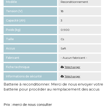
Modèle
Reconditionnement
Tension (V)
18
Capacité (Ah)
3
Poids (kg)
0.900
Taille
Cs
Accus
Saft
Fabricant
- Aucun fabricant -
Fiche technique
Télécharger
Informations de sécurité
Télécharger
Batterie à reconditionner. Merci de nous envoyer votre
batterie pour procéder au remplacement des accus
Prix : merci de nous consulter