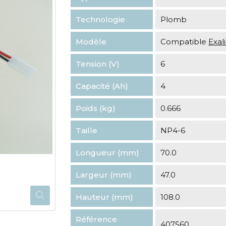
Technologie
Plomb
Modèle
Compatible
Exa
Tension (V)
6
Capacité (Ah)
4
Poids (kg)
0.666
Taille
NP4-6
Longueur (mm)
70.0
Largeur (mm)
47.0
Hauteur (mm)
108.0
Référence
407560