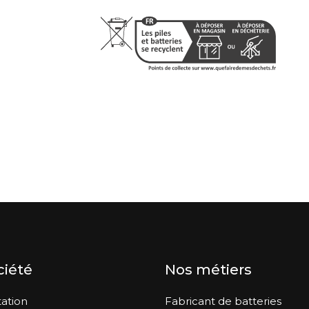
ciété
Nos métiers
ation
Fabricant de batteries