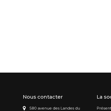
Nous contacter
La so
580 avenue des Landes du
Présent