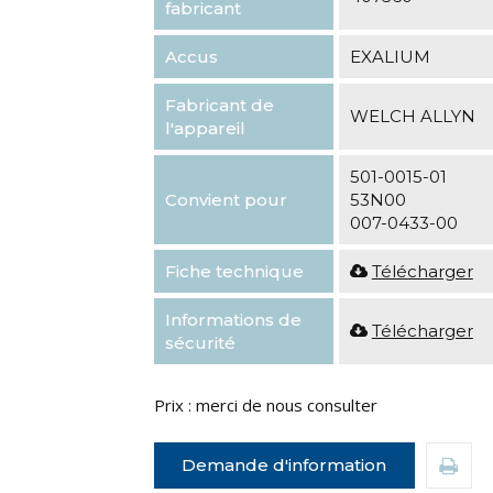
fabricant
Accus
EXALIUM
Fabricant de
WELCH ALLYN
l'appareil
501-0015-01
Convient pour
53N00
007-0433-00
Fiche technique
Télécharger
Informations de
Télécharger
sécurité
Prix : merci de nous consulter
Demande d'information