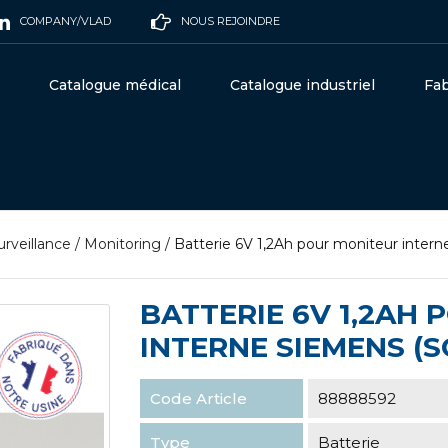
COMPANY/VLAD
NOUS REJOINDRE
Catalogue médical
Catalogue industriel
Fab
urveillance
/
Monitoring
/
Batterie 6V 1,2Ah pour moniteur inter
BATTERIE 6V 1,2AH
INTERNE SIEMENS (S
Code Article
88888592
Type
Batterie