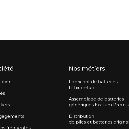
ciété
Nos métiers
ation
Fabricant de batteries
Lithium-Ion
tés
Assemblage de batteries
tiers
génériques Exalium Premi
gagements
Distribution
de piles et batteries origina
ns fréquentes