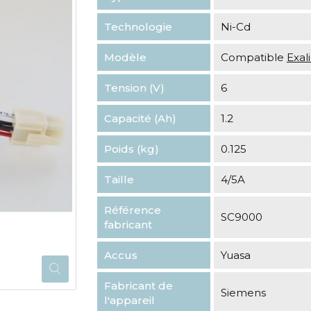
Technologie
Ni-Cd
Modèle
Compatible
Exa
Tension (V)
6
Capacité (Ah)
1.2
Poids (kg)
0.125
Taille
4/5A
Référence
SC9000
fabricant
Accus
Yuasa
Fabricant de
Siemens
l'appareil