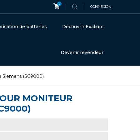
0
CONNEXION
rication de batteries
Découvrir Exalium
Devenir revendeur
ne Siemens (SC9000)
 POUR MONITEUR
C9000)