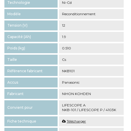
Technologie
Ni-Cd
Modèle
Reconditionnement
Tension (V)
12
Capacité (Ah)
1.9
Poids (kg)
0.510
Taille
Cs
Référence fabricant
NKB101
Accus
Panasonic
Fabricant
NIHON KOHDEN
LIFESCOPE A
Convient pour
NKB-101 / LIFESCOPE P / 4103K
Fiche technique
Télécharger