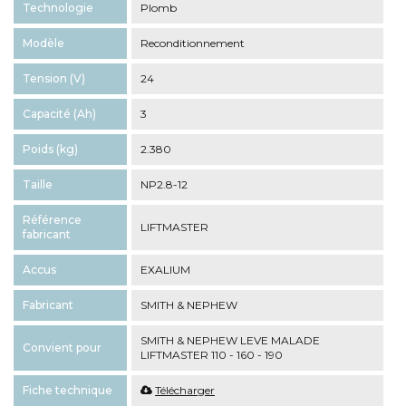
Technologie
Plomb
Modèle
Reconditionnement
Tension (V)
24
Capacité (Ah)
3
Poids (kg)
2.380
Taille
NP2.8-12
Référence
LIFTMASTER
fabricant
Accus
EXALIUM
Fabricant
SMITH & NEPHEW
SMITH & NEPHEW LEVE MALADE
Convient pour
LIFTMASTER 110 - 160 - 190
Fiche technique
Télécharger