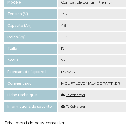
Modèle
Compatible
Exalium Premium
Tension (V)
13.2
Capacité (Ah)
4.5
Poids (kg)
1.661
Taille
D
Accus
Saft
Fabricant de l'appareil
PRAXIS
Convient pour
MOLIFT LEVE MALADE PARTNER
Fiche technique
Télécharger
Informations de sécurité
Télécharger
Prix : merci de nous consulter