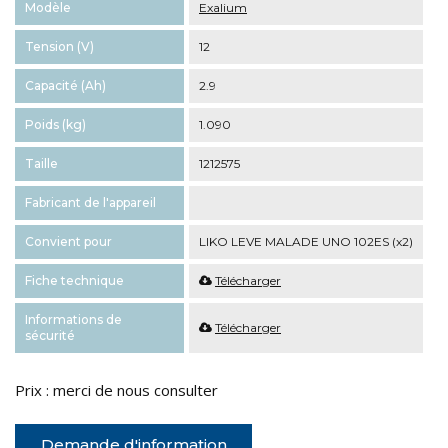
Modèle
Exalium
Tension (V)
12
Capacité (Ah)
2.9
Poids (kg)
1.090
Taille
1212575
Fabricant de l'appareil
Convient pour
LIKO LEVE MALADE UNO 102ES (x2)
Fiche technique
Télécharger
Informations de
Télécharger
sécurité
Prix : merci de nous consulter
Demande d'information