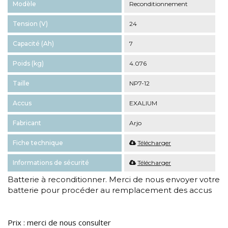
Modèle
Reconditionnement
Tension (V)
24
Capacité (Ah)
7
Poids (kg)
4.076
Taille
NP7-12
Accus
EXALIUM
Fabricant
Arjo
Fiche technique
Télécharger
Informations de sécurité
Télécharger
Batterie à reconditionner. Merci de nous envoyer votre
batterie pour procéder au remplacement des accus
Prix : merci de nous consulter