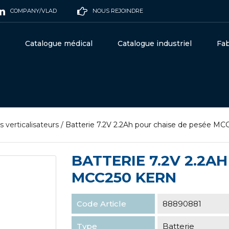
COMPANY/VLAD
NOUS REJOINDRE
Catalogue médical
Catalogue industriel
Fab
 verticalisateurs
/
Batterie 7.2V 2.2Ah pour chaise de pesée M
BATTERIE 7.2V 2.2A
MCC250 KERN
Code Article
88890881
Type
Batterie