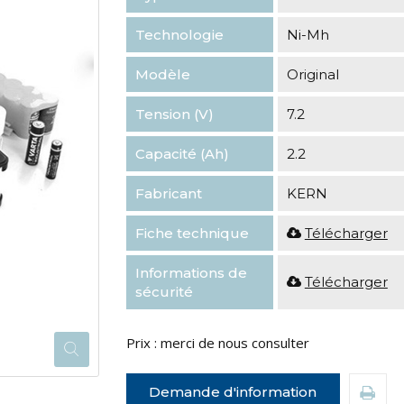
Technologie
Ni-Mh
Modèle
Original
Tension (V)
7.2
Capacité (Ah)
2.2
Fabricant
KERN
Fiche technique
Télécharger
Informations de
Télécharger
sécurité
Prix : merci de nous consulter
Demande d'information