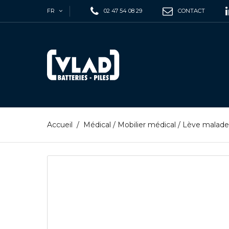
FR
02 47 54 08 29
CONTACT
Accueil
/
Médical
/
Mobilier médical
/
Lève malades