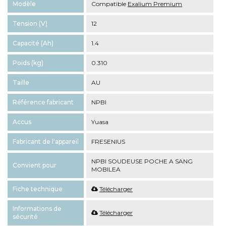
Modèle
Compatible
Exalium Premium
Tension (V)
12
Capacité (Ah)
1.4
Poids (kg)
0.310
Taille
AU
Référence fabricant
NPBI
Accus
Yuasa
Fabricant de l'appareil
FRESENIUS
NPBI SOUDEUSE POCHE A SANG
Convient pour
MOBILEA
Fiche technique
Télécharger
Informations de
Télécharger
sécurité