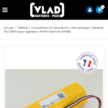
0
Accueil
/
Médical
/
Consultation et laboratoire
/
Hématologie
/
Batterie
12V 3.8Ah pour agitateur /HM19 Sanimat (HM18)