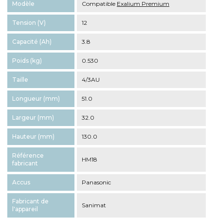
Modèle
Compatible
Exalium Premium
Tension (V)
12
Capacité (Ah)
3.8
Poids (kg)
0.530
Taille
4/3AU
Longueur (mm)
51.0
Largeur (mm)
32.0
Hauteur (mm)
130.0
Référence
HM18
fabricant
Accus
Panasonic
Fabricant de
Sanimat
l'appareil