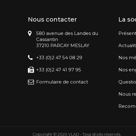
Nous contacter
La so
580 avenue des Landes du
Présent
Cassantin
37210 PARCAY MESLAY
Actuali
+33 (0)2 47 54 08 29
Nos mé
+33 (0)2 47 41 97 95
Nos en
Formulaire de contact
Questio
Nous re
Recomma
Copyright © 2020 VLAD - Tous droits réservés.