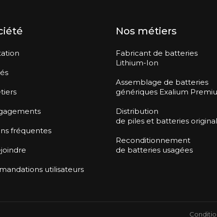
ciété
Nos métiers
ation
Fabricant de batteries
Lithium-Ion
tés
Assemblage de batteries
tiers
génériques Exalium Premi
gagements
Distribution
de piles et batteries origina
ns fréquentes
Reconditionnement
joindre
de batteries usagées
ndations utilisateurs
Conditio