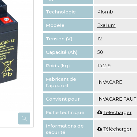
Technologie
Plomb
Modèle
Exalium
Tension (V)
12
Capacité (Ah)
50
Poids (kg)
14.219
Fabricant de
INVACARE
l'appareil
Convient pour
INVACARE FAUT
Fiche technique
Télécharger
Informations de
Télécharger
sécurité