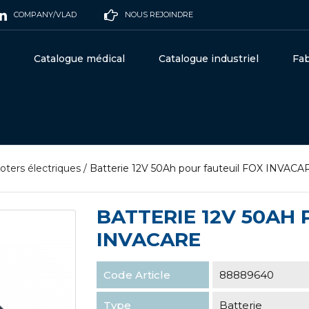
COMPANY/VLAD
NOUS REJOINDRE
Catalogue médical
Catalogue industriel
Fab
oters électriques
/
Batterie 12V 50Ah pour fauteuil FOX INVACA
BATTERIE 12V 50AH
INVACARE
Code Article
88889640
Type
Batterie