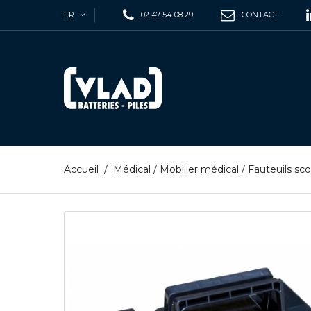
FR
02 47 54 08 29
CONTACT
Accueil
/
Médical
/
Mobilier médical
/
Fauteuils sco