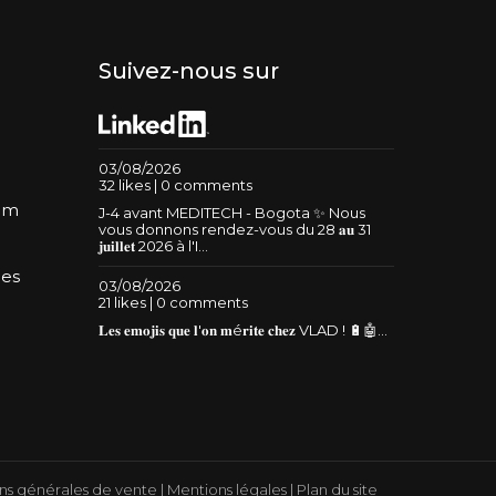
Suivez-nous sur
03/08/2026
32 likes | 0 comments
um
J-4 avant MEDITECH - Bogota ✨ Nous
vous donnons rendez-vous du 28 𝐚𝐮 31
𝐣𝐮𝐢𝐥𝐥𝐞𝐭 2026 à l'I...
les
03/08/2026
21 likes | 0 comments
𝐋𝐞𝐬 𝐞𝐦𝐨𝐣𝐢𝐬 𝐪𝐮𝐞 𝐥'𝐨𝐧 𝐦é𝐫𝐢𝐭𝐞 𝐜𝐡𝐞𝐳 VLAD ! 🔋🤖...
ns générales de vente
|
Mentions légales
|
Plan du site