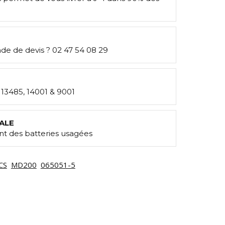
e de devis ? 02 47 54 08 29
: 13485, 14001 & 9001
ALE
t des batteries usagées
CS
MD200
065051-5