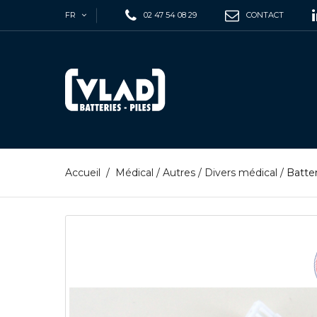
FR
02 47 54 08 29
CONTACT
Accueil
/
Médical
/
Autres
/
Divers médical
/
Batte