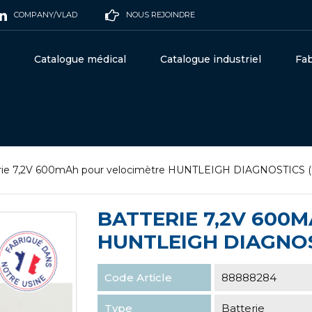
COMPANY/VLAD
NOUS REJOINDRE
Catalogue médical
Catalogue industriel
Fab
rie 7,2V 600mAh pour velocimètre HUNTLEIGH DIAGNOSTICS (0
BATTERIE 7,2V 600
HUNTLEIGH DIAGNOST
Code Article
88888284
Type
Batterie