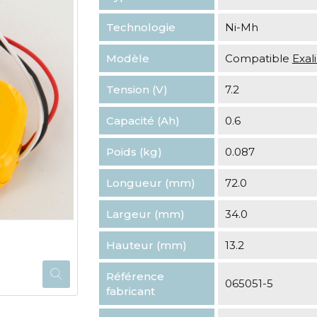
Technologie
Ni-Mh
Modèle
Compatible
Exa
Tension (V)
7.2
Capacité (Ah)
0.6
Poids (kg)
0.087
Longueur (mm)
72.0
Largeur (mm)
34.0
Hauteur (mm)
13.2
Référence
065051-5
fabricant