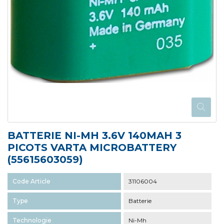
BATTERIE NI-MH 3.6V 140MAH 3
PICOTS VARTA MICROBATTERY
(55615603059)
Code Article
31106004
Type
Batterie
Technologie
Ni-Mh