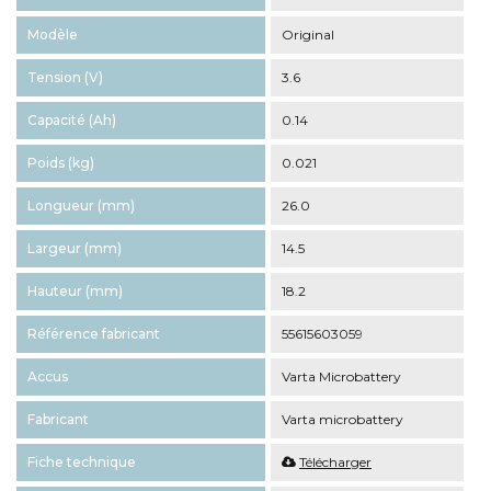
Modèle
Original
Tension (V)
3.6
Capacité (Ah)
0.14
Poids (kg)
0.021
Longueur (mm)
26.0
Largeur (mm)
14.5
Hauteur (mm)
18.2
Référence fabricant
55615603059
Accus
Varta Microbattery
Fabricant
Varta microbattery
Fiche technique
Télécharger