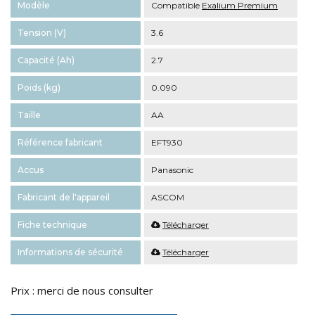
Modèle
Compatible
Exalium Premium
Tension (V)
3.6
Capacité (Ah)
2.7
Poids (kg)
0.090
Taille
AA
Référence fabricant
EFT930
Accus
Panasonic
Fabricant de l'appareil
ASCOM
Fiche technique
Télécharger
Informations de sécurité
Télécharger
Prix : merci de nous consulter