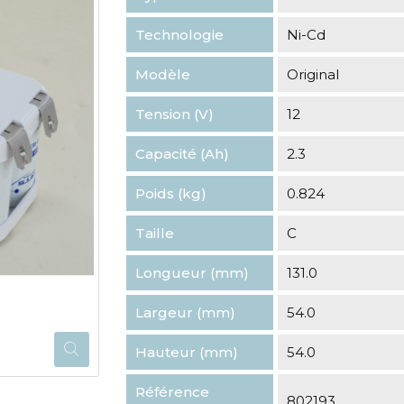
Technologie
Ni-Cd
Modèle
Original
Tension (V)
12
Capacité (Ah)
2.3
Poids (kg)
0.824
Taille
C
Longueur (mm)
131.0
Largeur (mm)
54.0
Hauteur (mm)
54.0
Référence
802193