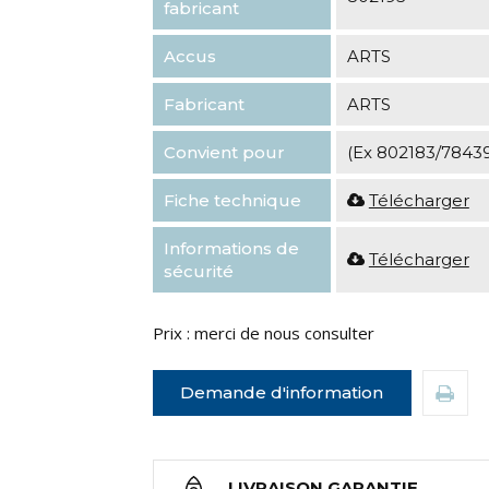
fabricant
Accus
ARTS
Fabricant
ARTS
Convient pour
(Ex 802183/7843
Fiche technique
Télécharger
Informations de
Télécharger
sécurité
Prix : merci de nous consulter
Demande d'information
LIVRAISON GARANTIE