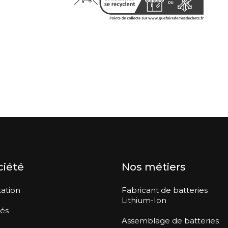
ciété
Nos métiers
ation
Fabricant de batteries
Lithium-Ion
tés
Assemblage de batteries