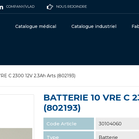
COMPANY/VLAD
NOUS REJOINDRE
Catalogue médical
Catalogue industriel
Fab
VRE C 2300 12V 2.3Ah Arts (802193)
BATTERIE 10 VRE C 2
(802193)
Code Article
30104060
Type
Batterie