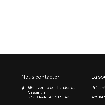
Nous contacter
La so
580 avenue des Landes du
Présent
Cassantin
37210 PARCAY MESLAY
Actuali