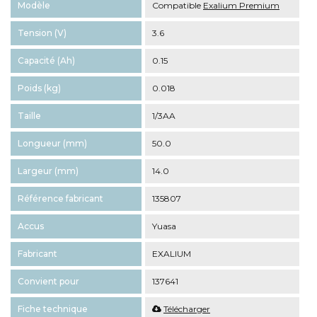
Modèle
Compatible
Exalium Premium
Tension (V)
3.6
Capacité (Ah)
0.15
Poids (kg)
0.018
Taille
1/3AA
Longueur (mm)
50.0
Largeur (mm)
14.0
Référence fabricant
135807
Accus
Yuasa
Fabricant
EXALIUM
Convient pour
137641
Fiche technique
Télécharger