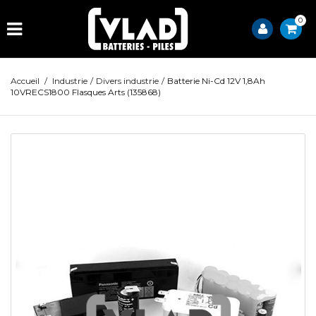
0
Accueil
/
Industrie
/
Divers industrie
/
Batterie Ni-Cd 12V 1,8Ah
10VRECS1800 Flasques Arts (135868)