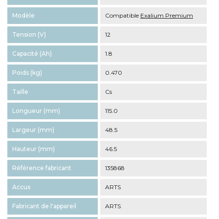
Modèle
Compatible
Exalium Premium
Tension (V)
12
Capacité (Ah)
1.8
Poids (kg)
0.470
Taille
Cs
Longueur (mm)
115.0
Largeur (mm)
48.5
Hauteur (mm)
46.5
Référence fabricant
135868
Accus
ARTS
Fabricant de l'appareil
ARTS