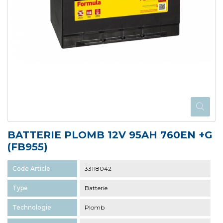
BATTERIE PLOMB 12V 95AH 760EN +G
(FB955)
Code Article
33118042
Type
Batterie
Technologie
Plomb