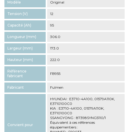
Modèle
Original
Tension (V)
12
Capacité (Ah)
95
Longueur (mm)
306.0
Largeur (mm)
173.0
Hauteur (mm)
222.0
Référence
FB955
fabricant
Fabricant
Fulmen
HYUNDAI : E3710-4A100, 01579A110K,
E3710100C0
KIA : E3710-4A100, 01579A110K,
E3710100C0
SSANGYONG : 87398SYNG5110/1
Équivalent à ces références
Convient pour
équipementiers :
BANNER : P10033