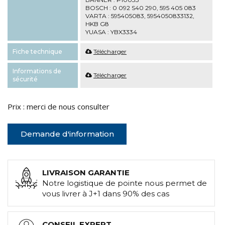
BOSCH : 0 092 S40 290, 595 405 083
VARTA : 595405083, 5954050833132,
HKB G8
YUASA : YBX3334
Fiche technique
Télécharger
Informations de
Télécharger
sécurité
Prix : merci de nous consulter
Demande d'information
LIVRAISON GARANTIE
Notre logistique de pointe nous permet de
vous livrer à J+1 dans 90% des cas
CONSEIL EXPERT