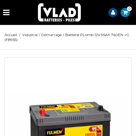
0
Accueil
/
Industrie
/
Démarrage
/
Batterie PLomb 12V 95Ah 760EN +G
(FB955)